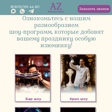
8(903)799 44 60
Заказать звонок
Ознакомьтесь с нашим
разнообразием
шоу-программ, которые добавят
вашему празднику особую
изюминку!
Бар шоу
Крио шоу