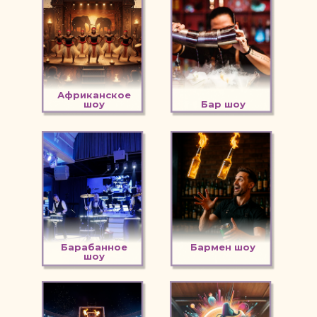
Африканское
шоу
Бар шоу
Барабанное
Бармен шоу
шоу